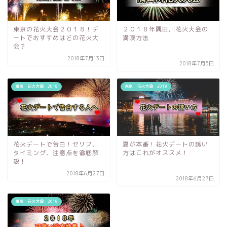
東京の花火大会２０１８！デ
２０１８年隅田川花火大会の
ートでおすすめはどの花火大
満喫方法
会？
2018年7月13日
2018年7月5日
東京 花火大会 2018
東京 花火大会 2018
花火デートで告白！セリフ、
夏が本番！花火デートの誘い
タイミング、注意点を徹底解
方はこれがオススメ！
説！
2018年6月27日
2018年6月27日
東京 花火大会 2018