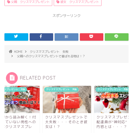
新
ッ
新
父親 クリスマスプレゼント
彼女 クリスマスプレゼント
し
ク
し
い
し
い
ウ
て
ウ
ィ
く
ィ
スポンサーリンク
ン
だ
ン
ド
さ
ド
ウ
い
ウ
で
(
で
開
新
開
き
し
き
ま
い
ま
す
ウ
す
)
ィ
)
ン
HOME
クリスマスプレゼント 失敗
ド
父親へのクリスマスプレゼントで喜ばれる物は！？
ウ
で
開
き
ま
す
RELATED POST
)
スマスプレゼント 失敗
クリスマスプレゼント 失敗
クリスマスプレゼント 失敗
理学から読み解く！付
クリスマスプレゼントで
クリスマスプレゼン
合っていない男性への
大失敗・・・そのとき彼
配達員が”神対応”！
価なクリスマスプレ
女は！？
内容とは・・・？
.