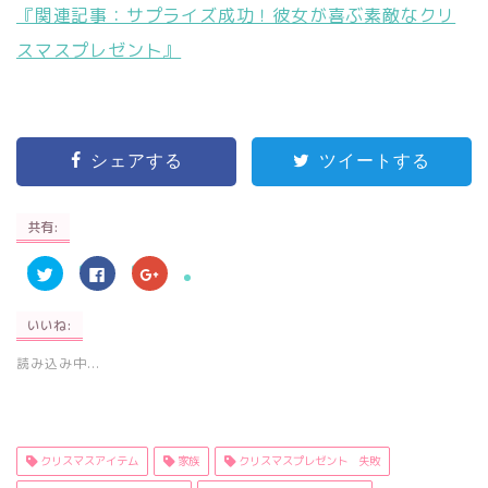
『関連記事：サプライズ成功！彼女が喜ぶ素敵なクリ
スマスプレゼント』
シェアする
ツイートする
共有:
ク
F
ク
リ
a
リ
ッ
c
ッ
ク
e
ク
し
b
し
いいね:
て
o
て
T
o
G
w
k
o
読み込み中...
i
で
o
t
共
g
t
有
l
e
す
e
r
る
+
で
に
で
共
は
共
クリスマスアイテム
家族
クリスマスプレゼント 失敗
有
ク
有
(
リ
(